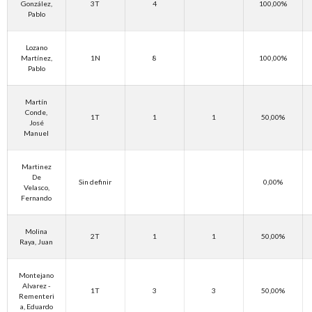
González,
3T
4
100,00%
Pablo
Lozano
Martínez,
1N
8
100,00%
Pablo
Martín
Conde,
1T
1
1
50,00%
José
Manuel
Martinez
De
Sin definir
0,00%
Velasco,
Fernando
Molina
2T
1
1
50,00%
Raya, Juan
Montejano
Alvarez -
1T
3
3
50,00%
Rementeri
a, Eduardo