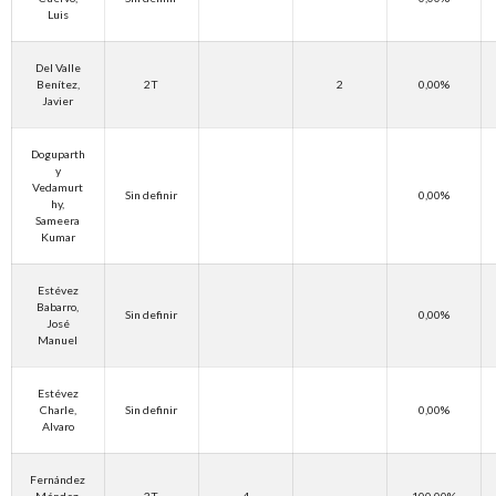
Luis
Del Valle
Benítez,
2T
2
0,00%
Javier
Doguparth
y
Vedamurt
Sin definir
0,00%
hy,
Sameera
Kumar
Estévez
Babarro,
Sin definir
0,00%
José
Manuel
Estévez
Charle,
Sin definir
0,00%
Alvaro
Fernández
Méndez,
3T
4
100,00%