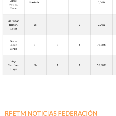
López-
Sin definir
0,00%
Peláez,
Oscar
Sierra San
Román,
3N
2
0,00%
César
Souto
López,
3T
3
1
75,00%
Sergio
Vega
Martínez,
3N
1
1
50,00%
Hugo
RFETM NOTICIAS FEDERACIÓN