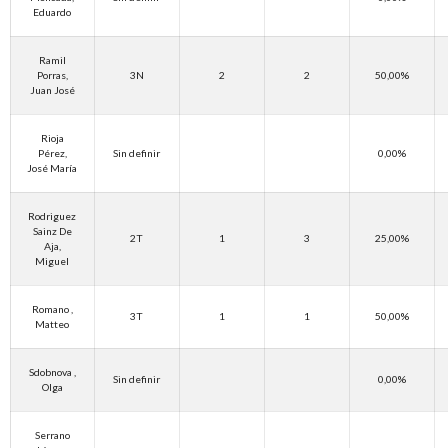
Eduardo
Ramil
Porras,
3N
2
2
50,00%
Juan José
Rioja
Pérez,
Sin definir
0,00%
José María
Rodriguez
Sainz De
2T
1
3
25,00%
Aja,
Miguel
Romano ,
3T
1
1
50,00%
Matteo
Sdobnova ,
Sin definir
0,00%
Olga
Serrano