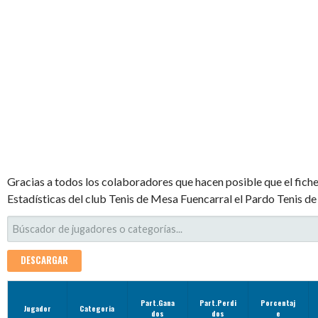
Gracias a todos los colaboradores que hacen posible que el fiche
Estadísticas del club Tenis de Mesa Fuencarral el Pardo Tenis d
DESCARGAR
Part.Gana
Part.Perdi
Porcentaj
Jugador
Categoria
dos
dos
e