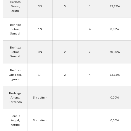
Barroso
Seano,
3N
5
1
83,33%
Jesús
Benitez
Botran,
1N
4
0,00%
Samuel
Benitez
Botran,
3N
2
2
50,00%
Samuel
Benitez
Gimenez,
1T
2
4
33,33%
Ignacio
Berlanga
Arjona,
Sin definir
0,00%
Fernando
Bonnin
Angel,
Sin definir
0,00%
Arturo