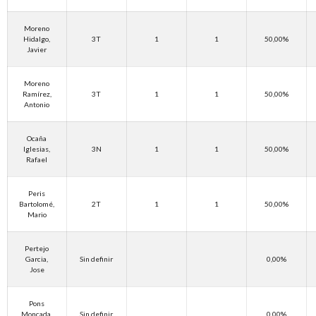
Moreno
Hidalgo,
3T
1
1
50,00%
Javier
Moreno
Ramírez,
3T
1
1
50,00%
Antonio
Ocaña
Iglesias,
3N
1
1
50,00%
Rafael
Peris
Bartolomé,
2T
1
1
50,00%
Mario
Pertejo
Garcia,
Sin definir
0,00%
Jose
Pons
Moncada,
Sin definir
0,00%