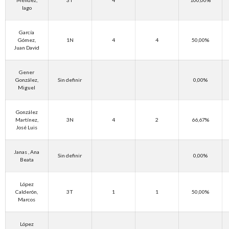
Iago
García
Gómez,
1N
4
4
50,00%
Juan David
Gener
González,
Sin definir
0,00%
Miguel
González
Martínez,
3N
4
2
66,67%
José Luis
Janas , Ana
Sin definir
0,00%
Beata
López
Calderón,
3T
1
1
50,00%
Marcos
López