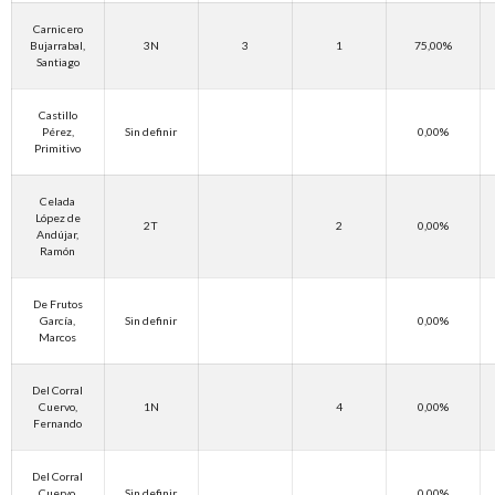
Carnicero
Bujarrabal,
3N
3
1
75,00%
Santiago
Castillo
Pérez,
Sin definir
0,00%
Primitivo
Celada
López de
2T
2
0,00%
Andújar,
Ramón
De Frutos
García,
Sin definir
0,00%
Marcos
Del Corral
Cuervo,
1N
4
0,00%
Fernando
Del Corral
Cuervo,
Sin definir
0,00%