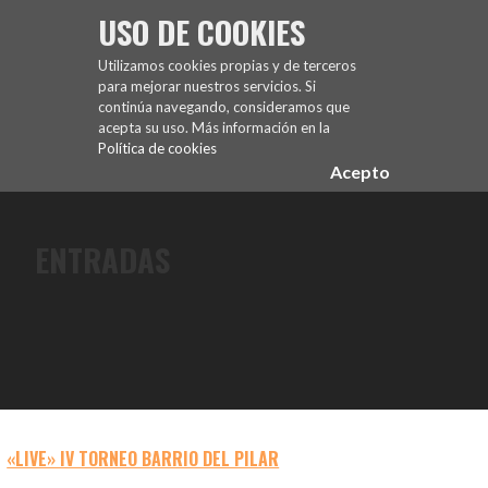
Saltar
USO DE COOKIES
al
FUENCARRAL EL PARDO TENIS DE MESA
contenido
Utilizamos cookies propias y de terceros
para mejorar nuestros servicios. Si
continúa navegando, consideramos que
acepta su uso. Más información en la
Política de cookies
Acepto
ENTRADAS
«LIVE» IV TORNEO BARRIO DEL PILAR