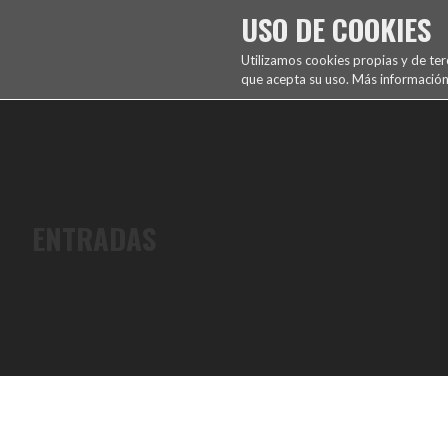
Saltar
USO DE COOKIES
al
FUENCARRAL EL PARDO TENIS DE MESA
contenido
Utilizamos cookies propias y de te
que acepta su uso. Más información
ENTRADAS