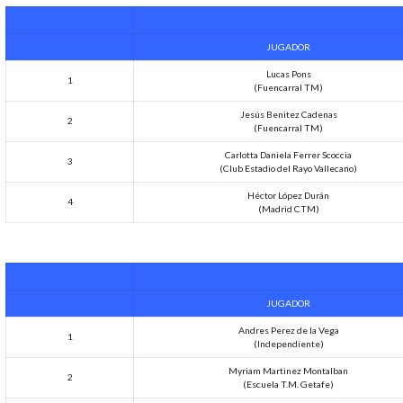
JUGADOR
Lucas Pons
1
(Fuencarral TM)
Jesús Benitez Cadenas
2
(Fuencarral TM)
Carlotta Daniela Ferrer Scoccia
3
(Club Estadio del Rayo Vallecano)
Héctor López Durán
4
(Madrid CTM)
JUGADOR
Andres Perez de la Vega
1
(Independiente)
Myriam Martinez Montalban
2
(Escuela T.M. Getafe)