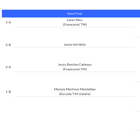
Semi Final
Lucas Pons
1-A
(Fuencarral TM)
Javier del Valle
2-B
Jesús Benitez Cadenas
2-A
(Fuencarral TM)
Myriam Martinez Montalban
1-B
(Escuela T.M. Getafe)