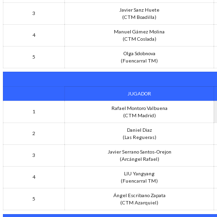
Javier Sanz Huete
3
(CTM Boadilla)
Manuel Gámez Molina
4
(CTM Coslada)
Olga Sdobnova
5
(Fuencarral TM)
JUGADOR
Rafael Montoro Valbuena
1
(CTM Madrid)
Daniel Diaz
2
(Las Regueras)
Javier Serrano Santos-Orejon
3
(Arcángel Rafael)
LIU Yangyang
4
(Fuencarral TM)
Ángel Escribano Zapata
5
(CTM Azarquiel)