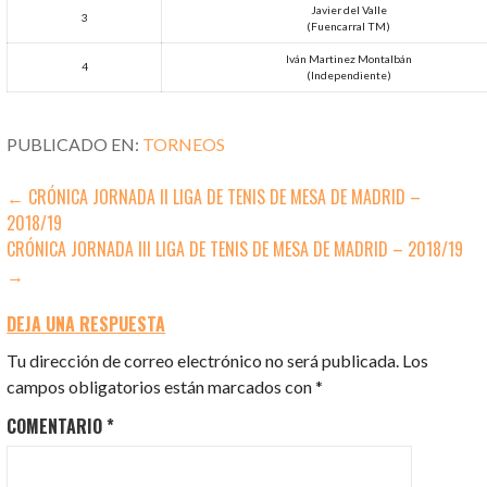
Javier del Valle
3
(Fuencarral TM)
Iván Martinez Montalbán
4
(Independiente)
PUBLICADO EN:
TORNEOS
NAVEGACIÓN
← CRÓNICA JORNADA II LIGA DE TENIS DE MESA DE MADRID –
2018/19
DE
CRÓNICA JORNADA III LIGA DE TENIS DE MESA DE MADRID – 2018/19
ENTRADAS
→
DEJA UNA RESPUESTA
Tu dirección de correo electrónico no será publicada.
Los
campos obligatorios están marcados con
*
COMENTARIO
*