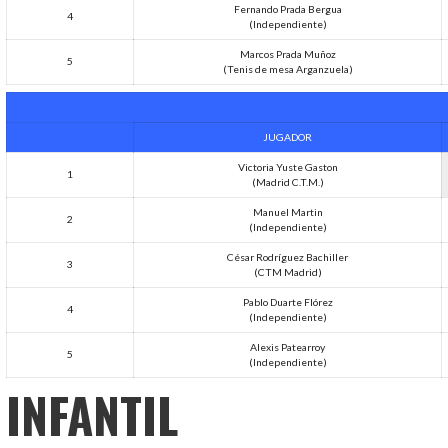
Fernando Prada Bergua
4
(Independiente)
Marcos Prada Muñoz
5
(Tenis de mesa Arganzuela)
JUGADOR
Victoria Yuste Gaston
1
(Madrid C.T.M.)
Manuel Martin
2
(Independiente)
César Rodríguez Bachiller
3
(CTM Madrid)
Pablo Duarte Flórez
4
(Independiente)
Alexis Patearroy
5
(Independiente)
INFANTIL