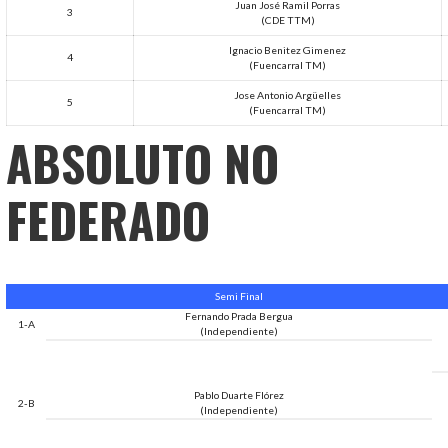
Juan José Ramil Porras
3
(CDE TTM)
Ignacio Benitez Gimenez
4
(Fuencarral TM)
Jose Antonio Argüelles
5
(Fuencarral TM)
ABSOLUTO NO
FEDERADO
Semi Final
Fernando Prada Bergua
1-A
(Independiente)
Pablo Duarte Flórez
2-B
(Independiente)