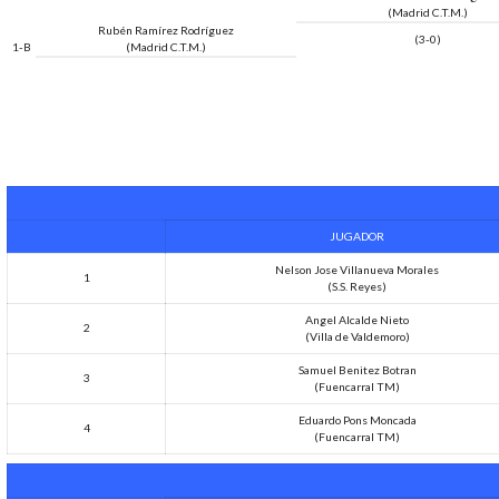
(Madrid C.T.M.)
Rubén Ramírez Rodríguez
(3-0)
1-B
(Madrid C.T.M.)
JUGADOR
Nelson Jose Villanueva Morales
1
(S.S. Reyes)
Angel Alcalde Nieto
2
(Villa de Valdemoro)
Samuel Benitez Botran
3
(Fuencarral TM)
Eduardo Pons Moncada
4
(Fuencarral TM)