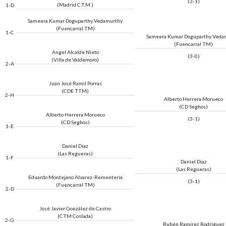
(3-1)
(Madrid C.T.M.)
1-D
Sameera Kumar Doguparthy Vedamurthy
(Fuencarral TM)
1-C
Sameera Kumar Doguparthy Veda
(Fuencarral TM)
Angel Alcalde Nieto
(3-0)
(Villa de Valdemoro)
2-A
Juan José Ramil Porras
(CDE TTM)
2-H
Alberto Herrera Morueco
(CD Seghos)
Alberto Herrera Morueco
(3-1)
(CD Seghos)
1-E
Daniel Diaz
(Las Regueras)
1-F
Daniel Diaz
(Las Regueras)
Eduardo Montejano Alvarez-Rementeria
(3-1)
(Fuencarral TM)
2-D
José Javier González de Castro
(CTM Coslada)
2-G
Rubén Ramírez Rodríguez