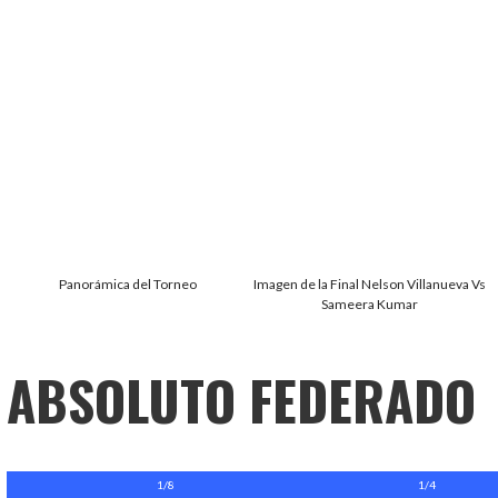
Panorámica del Torneo
Imagen de la Final Nelson Villanueva Vs
Sameera Kumar
ABSOLUTO FEDERADO
1/8
1/4