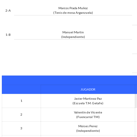
Marcos Prada Muñoz
2-A
(Tenis de mesa Arganzuela)
Manuel Martin
1-B
(Independiente)
JUGADOR
Javier Martinez Paz
1
(Escuela T.M. Getafe)
Valentín de Vicente
2
(Fuencarral TM)
Moises Perez
3
(Independiente)