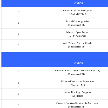
JUGADOR
Rubén Ramírez Rodríguez
1
(Madrid C.T.M.)
Rafael Ocaña Iglesias
2
(Fuencarral TM)
Marlon López Pérez
3
(CTM Almaraz)
José Manuel Martín Conde
4
(Fuencarral TM)
JUGADOR
Sameera Kumar Doguparthy Vedamurthy
1
(Fuencarral TM)
Ricardo Fernández Zamorano
2
(Aluche T.M.)
Javier Domingo Delgado
3
(El Molar)
Gonzalo Rodrigo De Vicente Martínez
4
(Fuencarral TM)