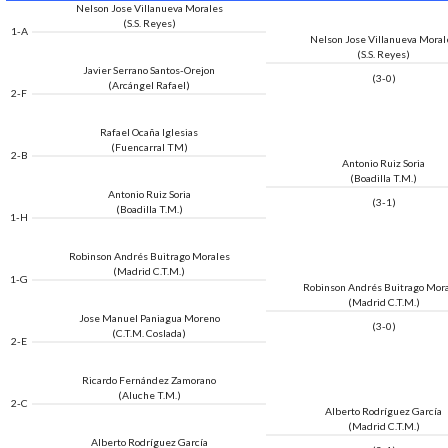
Nelson Jose Villanueva Morales
(S.S. Reyes)
1-A
Nelson Jose Villanueva Moral
(S.S. Reyes)
Javier Serrano Santos-Orejon
(3-0)
(Arcángel Rafael)
2-F
Rafael Ocaña Iglesias
(Fuencarral TM)
2-B
Antonio Ruiz Soria
(Boadilla T.M.)
Antonio Ruiz Soria
(3-1)
(Boadilla T.M.)
1-H
Robinson Andrés Buitrago Morales
(Madrid C.T.M.)
1-G
Robinson Andrés Buitrago Mor
(Madrid C.T.M.)
Jose Manuel Paniagua Moreno
(3-0)
(C.T.M. Coslada)
2-E
Ricardo Fernández Zamorano
(Aluche T.M.)
2-C
Alberto Rodríguez García
(Madrid C.T.M.)
Alberto Rodríguez García