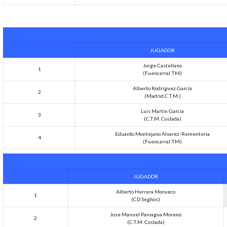
JUGADOR
Jorge Castellano
1
(Fuencarral TM)
Alberto Rodríguez García
2
(Madrid C.T.M.)
Luis Martín García
3
(C.T.M. Coslada)
Eduardo Montejano Alvarez-Rementeria
4
(Fuencarral TM)
JUGADOR
Alberto Herrera Morueco
1
(CD Seghos)
Jose Manuel Paniagua Moreno
2
(C.T.M. Coslada)