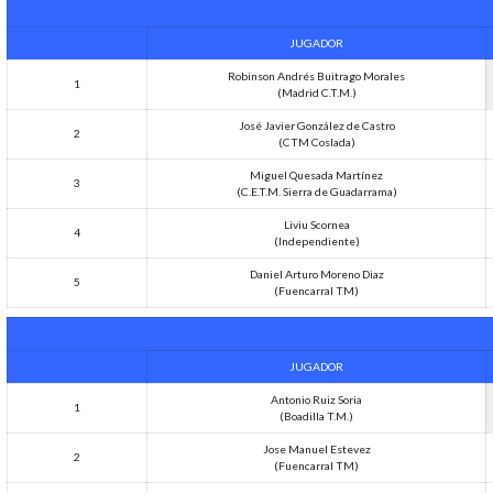
JUGADOR
Robinson Andrés Buitrago Morales
1
(Madrid C.T.M.)
José Javier González de Castro
2
(CTM Coslada)
Miguel Quesada Martínez
3
(C.E.T.M. Sierra de Guadarrama)
Liviu Scornea
4
(Independiente)
Daniel Arturo Moreno Diaz
5
(Fuencarral TM)
JUGADOR
Antonio Ruiz Soria
1
(Boadilla T.M.)
Jose Manuel Estevez
2
(Fuencarral TM)