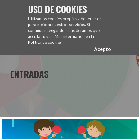
Saltar
USO DE COOKIES
al
FUENCARRAL EL PARDO TENIS DE MESA
contenido
Utilizamos cookies propias y de terceros
para mejorar nuestros servicios. Si
continúa navegando, consideramos que
acepta su uso. Más información en la
Política de cookies
Acepto
ENTRADAS