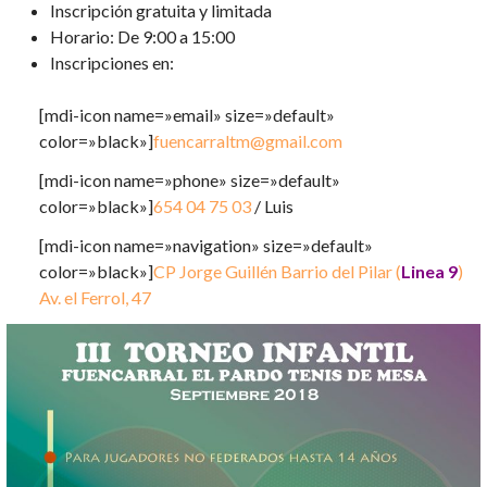
Inscripción gratuita y limitada
Horario: De 9:00 a 15:00
Inscripciones en:
[mdi-icon name=»email» size=»default»
color=»black»]
fuencarraltm@gmail.com
[mdi-icon name=»phone» size=»default»
color=»black»]
654 04 75 03
/ Luis
[mdi-icon name=»navigation» size=»default»
color=»black»]
CP Jorge Guillén Barrio del Pilar (
Linea 9
)
Av. el Ferrol, 47