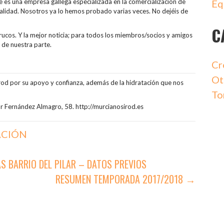
Eq
e es una empresa gallega especializada en la comercialización de
alidad. Nosotros ya lo hemos probado varias veces. No dejéis de
C
ucos. Y la mejor noticia; para todos los miembros/socios y amigos
s de nuestra parte.
Cr
Ot
irod por su apoyo y confianza, además de la hidratación que nos
To
or Fernández Almagro, 58. http://murcianosirod.es
ACIÓN
AS BARRIO DEL PILAR – DATOS PREVIOS
RESUMEN TEMPORADA 2017/2018 →