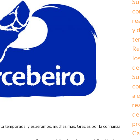
Su
co
re
y 
te
Re
lo
de
Su
co
a 
re
de
pr
a temporada, y esperamos, muchas más. Gracias por la confianza
Ca