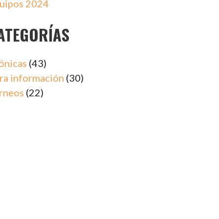
uipos 2024
ATEGORÍAS
ónicas
(43)
ra información
(30)
rneos
(22)