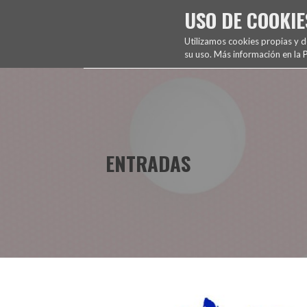
Saltar
USO DE COOKIE
FUENCARRAL EL PARDO
al
TENIS DE MESA
contenido
Utilizamos cookies propias y 
su uso. Más información en la
P
ENTRADAS