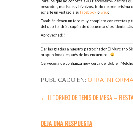
Para los que no conozcáis «O Percebeiro», deciros qu
pescados, mariscos y bivalvos, todo de primerísima c
echarle un vistazo a su
facebook
o
web
:
También tienen un foro muy completo con recetas y tr
del club tendréis cupón de descuento si os identificái
Aprovechad!!
Dar las gracias a nuestro patrocinador El Murciano S
proporciona después de los encuentros
Cervecería de confianza muy cerca del club en Melch
PUBLICADO EN:
OTRA INFORM
NAVEGACIÓN
← II TORNEO DE TENIS DE MESA – FIEST
DE
ENTRADAS
DEJA UNA RESPUESTA